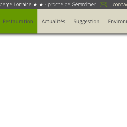
berge Lorraine ★ ★ - proche de Gérardmer
contac
Restauration
Actualités
Suggestion
Enviro