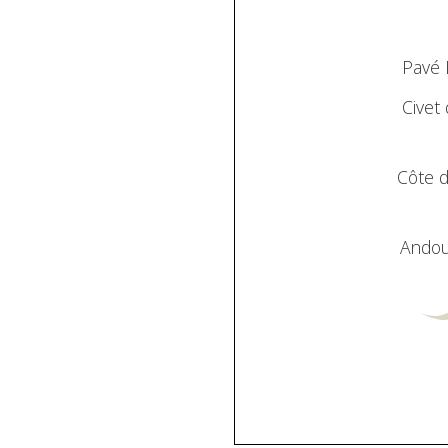
Pavé 
Civet 
Côte d
Andoui