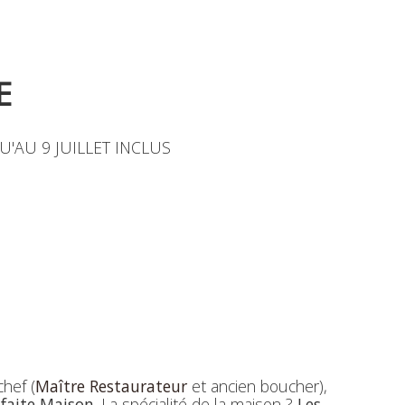
E
'AU 9 JUILLET INCLUS
hef (
Maître Restaurateur
et ancien boucher),
e faite Maison
. La spécialité de la maison ?
Les