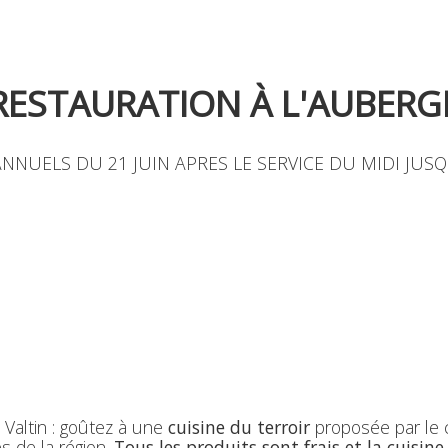
Scroll pour voir
RESTAURATION À L'AUBERG
NUELS DU 21 JUIN APRES LE SERVICE DU MIDI JUSQU
Valtin : goûtez à une
cuisine du terroir
proposée par le c
s de la région.
Tous les produits sont frais et la cuisin