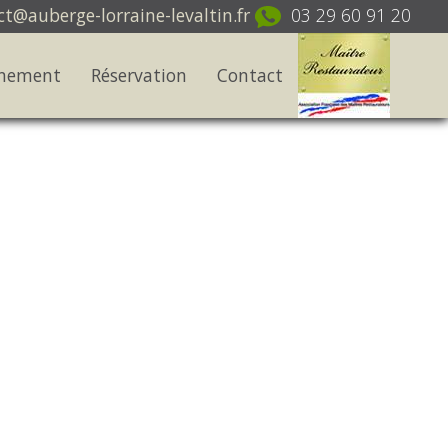
t@auberge-lorraine-levaltin.fr
03 29 60 91 20
nnement
Réservation
Contact